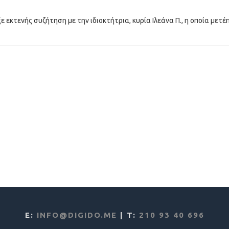
εκτενής συζήτηση με την ιδιοκτήτρια, κυρία Ιλεάνα Π., η οποία μετέ
E:
INFO@DIGIDO.ME
| T:
210 93 40 696