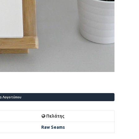
ία Λογοτύπου
Πελάτης
Raw Seams